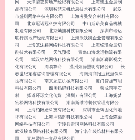
网
天津裂变房地产经纪有限公司
上海臻玉金属制
品有限公司
深圳智慧云帆信息技术有限公司
武汉
市盛则网络科技有限公司
上海考曼复合材料有限公
司
北京冠诺冠科技有限公司
中山斯诺美食品机械
制造有限公司
北京灿描科技有限公司
深圳市瑞达
联行房地产经纪有限公司
上海沃狄凯企业管理有限公
司
上海笼沫籍网络科技有限公司
上海锘璞金属切
削技术有限公司
天气预报
青岛山海龙运物流有限
公司
武汉锦然网络科技有限公司
湖南湘狮影视文
化有限公司
周易算命
温州煌德照明有限公司
长
春世纪拓睿咨询管理有限公司
海南海商报业旅游保科
技有限公司
南京龙伍机械有限公司
厦门智加节能
科技有限公司
四川畅码科技有限公司
荣成同宇石
材
择道环球文化传媒（深圳）有限公司
上海扬梦
宏松网络科技有限公司
湖南斯维特餐饮管理有限公
司
上海柏阳婕科技有限公司
深圳市金铸固化剂地
坪有限公司
上海坤韬辉科技有限公司
上海金森梁
网络科技有限公司
宁陵县雷珂网络科技有限公司
武汉峻奇网络科技有限公司
海宁名仕装饰材料有限公
司
青岛爱唯一食品有限公司