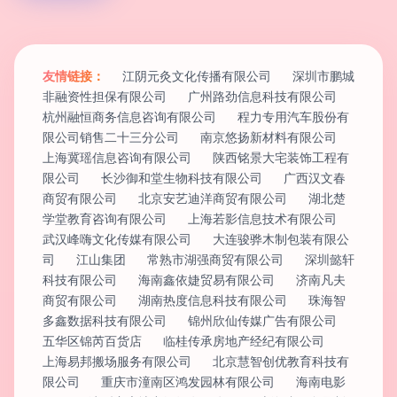
友情链接：
江阴元灸文化传播有限公司
深圳市鹏城
非融资性担保有限公司
广州路劲信息科技有限公司
杭州融恒商务信息咨询有限公司
程力专用汽车股份有
限公司销售二十三分公司
南京悠扬新材料有限公司
上海冀瑶信息咨询有限公司
陕西铭景大宅装饰工程有
限公司
长沙御和堂生物科技有限公司
广西汉文春
商贸有限公司
北京安艺迪洋商贸有限公司
湖北楚
学堂教育咨询有限公司
上海若影信息技术有限公司
武汉峰嗨文化传媒有限公司
大连骏骅木制包装有限公
司
江山集团
常熟市湖强商贸有限公司
深圳懿轩
科技有限公司
海南鑫依婕贸易有限公司
济南凡夫
商贸有限公司
湖南热度信息科技有限公司
珠海智
多鑫数据科技有限公司
锦州欣仙传媒广告有限公司
五华区锦芮百货店
临桂传承房地产经纪有限公司
上海易邦搬场服务有限公司
北京慧智创优教育科技有
限公司
重庆市潼南区鸿发园林有限公司
海南电影