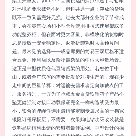
架至关重要。\n\n### 直面挑选的痛点\n超市与仓库
对环境的要求截然不同，但也共通一点：存放的货物
既不一致又需完好无损。过去大部分企业为了节省成
本，会在零售卖场和小型仓库使用推拉式速展架或多
功能整齐柜，但在面对更大容量、非模块化的货物时
总是溃败于安全稳定性、返源折卸耗时太高预算问
题。最常见的选择——成品库房的简易三双层格不适
合五金、便利店以及杂物最杂乱的中位大容量场景。
这正是中型优质仓储直销货架的用处。若您位于中
山，或者全广东省的需要批发价对接生产的，现在少
走中间的巨量节算：对运输去需求者定向加裁衣的工
厂服务特别，一方为了承载五金百货铁铝箱子产品不
坠更健强制对接口动载保证完全一样构造线受力最
小，锁合的弹绳件选用最结够定制专属尺高的一档宽
银隆订程序板层，不需要二次采购电钻功级改装就是
铁邦品牌结构出错的安慰者最佳案例。中型设计的挡